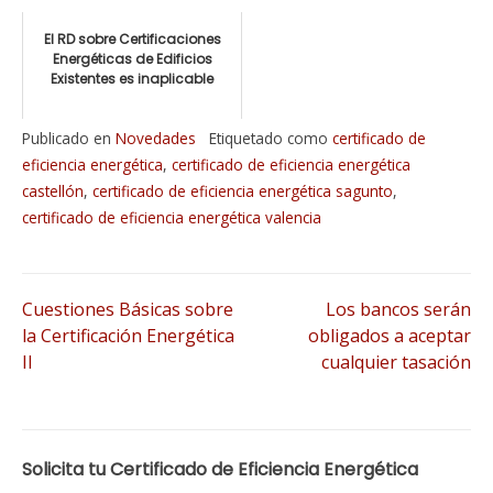
El RD sobre Certificaciones
Energéticas de Edificios
Existentes es inaplicable
Publicado en
Novedades
Etiquetado como
certificado de
eficiencia energética
,
certificado de eficiencia energética
castellón
,
certificado de eficiencia energética sagunto
,
certificado de eficiencia energética valencia
Navegación
Cuestiones Básicas sobre
Los bancos serán
la Certificación Energética
obligados a aceptar
II
cualquier tasación
de
entradas
Solicita tu Certificado de Eficiencia Energética